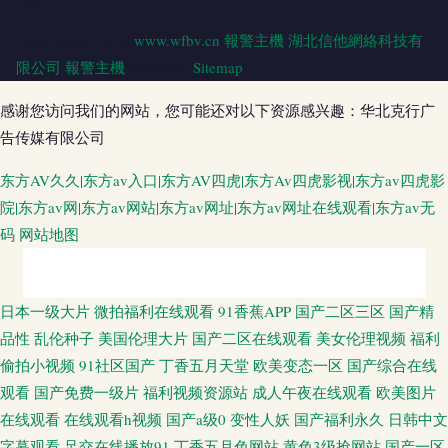
Copyright © 2026
www.wfbv.cn
報警主機
湖北信他網絡科技有
限公司
報警主機
版權所有
Sitemap
感谢您访问我们的网站，您可能还对以下资源感兴趣：华北克行广
告传媒有限公司
东方AV久久|东方av入口|东方AV四虎|东方Av四虎影视|东方av四虎影
院|东方av网|东方av网站|东方av网址|东方av网址在线观看|东方av无
码
网站地图
久草福利不卡 久久AV潮吹AV www艹 精品天天干天天 欧美色综合 视频在线
日本一级大片
微拍福利在线观看
91香蕉APP
国产二区三区
国产精
品性
乱伦种子
美国伦理大片
国产二区在线观看
美女伦理视频
福利
第91页 亚洲污久 jk啪啪内射 九一免费观看 亚洲性爱论坛 91在线视频国产 丁
偷拍小视频
91社区国产
丁香五月天堂
欧美变态一区
国产综合在线
观看
国产免费一级片
福利视频资源站
成人午夜在线观看
欧美图片
香五月花影院 精品偷拍网 人妻视频网站91 91岛国 超碰人人妻 国产久久男人
在线观看
在线观看h视频
国产a级0
变性人妖
国产福利永久
日韩中文
字幕观看
足交在线播放91
丁香五月色网站
黄色3级抢网站
国产一区