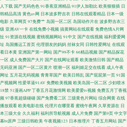
人下载
国产无码色色
91香蕉亚洲精品
91伊人加勒比
欧美狠狠插
日
韩精品高清
黄色av网
日本波多野吉衣
日韩在线观看精品
日本一级
电影
久草网页
97免费艹
岛国一区二区
岛国动作片在
波多野吉衣三
级
亚洲AV一卡
在线免费小视频
搞黄网站在线观看
免费色情A片网
扯
91资源在线视频
蜜桃视频网站
91中文
国产在线视频
福利爱爱网
址
岛国搬运工首页
伦理朋友的妈妈
丝袜女同
日韩性爱网址
在线观
看日本黄
亚洲国产第一网站
国产99不卡
66精品视频
国产精品探花
一区
成人免费国产大片
国产在线网址观看
欧美激情日韩
国产精品
无码亚洲
国产一区二区黄片
喷潮一区
福利姬足交在线看
成人午夜
网址
五月花无码视频
青青草国产
欧美日韩乱
国产屁屁第一页
91国
产视频网
性爱草逼91AV
免费欧美视频
欧美岛国一区二区
少妇喷水
18禁
51漫画APP
丁香五月花激情网
欧美爱爱tv视频
免费五月丁香视
频
97香蕉超级碰碰
国产免费看二区
三级黄色片网站
综合网黄
在线
播放观看
欧美电影在线
伦理片在哪里看
蜜桃午夜网
久草资源在
日
本三级大全
久久福利
福利所导航视频
成人片免费
国产第9页
中文字
幕bt原声
三级日韩欧美
午夜视频123
日本推理片
丁香五月网站
国产