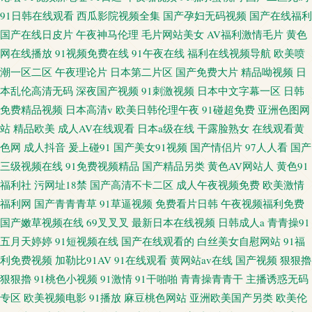
91日韩在线观看
西瓜影院视频全集
国产孕妇无码视频
国产在线福利
国产在线日皮片
午夜神马伦理
毛片网站美女
AV福利激情毛片
黄色
网在线播放
91视频免费在线
91午夜在线
福利在线视频导航
欧美喷
潮一区二区
午夜理论片
日本第二片区
国产免费大片
精品呦视频
日
本乱伦高清无码
深夜国产视频
91刺激视频
日本中文字幕一区
日韩
免费精品视频
日本高清v
欧美日韩伦理午夜
91碰超免费
亚洲色图网
站
精品欧美
成人AV在线观看
日本a级在线
干露脸熟女
在线观看黄
色网
成人抖音
爰上碰91
国产美女91视频
国产情侣片
97人人看
国产
三级视频在线
91免费视频精品
国产精品另类
黄色AV网站人
黄色91
福利社
污网址18禁
国产高清不卡二区
成人午夜视频免费
欧美激情
福利网
国产青青青草
91草逼视频
免费看片日韩
午夜视频福利免费
国产嫩草视频在线
69叉叉叉
最新日本在线视频
日韩成人a
青青操91
五月天婷婷
91短视频在线
国产在线观看的
白丝美女自慰网站
91福
利免费视频
加勒比91AV
91在线观看
黄网站av在线
国产视频
狠狠擼
狠狠擼
91桃色小视频
91激情
91干啪啪
青青操青青干
主播诱惑无码
专区
欧美视频电影
91播放
麻豆桃色网站
亚洲欧美国产另类
欧美伦