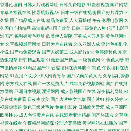
在线播放 色域91大神 91看片成人版 成人九一 久草超爱 人人射超碰 91干逼精
香港伦理剧
日韩大片观看网址
日韩免费电影
91羞羞视频
国产网站
青草全福视在线
性导航影视AV
日本一级在线视频
国产好片浮力
91
品 浮力国产第一页 欧美女生穴 亚州综合15P 99超碰自拍 国产三级免费版权
久操
国产精品成人在线
精品免费看
人人看操碰
午夜伦理电影网
久
久国自产拍精品
高清乱码0
国产欧美
日韩三级黄色A片
伦理电影亚
蜜桃视频在线观看 探花系列亚洲电影 91人人操人人爽 黄色性生活一级 国产
洲国产
福利姬黄色网址
欧美伊人影院
丁香成人五月花
黄色网网址
女
久草视频最新网址
日韩大片在线看
久久亚洲人成
亚州色图乱伦
AV产 91精品熟妇 国产黄色片 男人天堂av 午夜H片 91青青娱乐 大香蕉久久成
小说
国产va免费观看
国产人妖第二
成人影片h
91色婷婷瑟色
东京
热狠狠草
日韩精品观看
91最新国产精品
一级黄色网
91色色人妻
都
网 久久中文AV资源 色色导航东京热 97欧美超碰在线 国产在线第一页 日本激
市激情婷婷
91精品国产91
云涩福利在线导航
91视色
午夜福利在线
网站
91直播
91处女
伊人网青青草
国产又爽又黄又无
久草福利资源
情综合 91精品熟妇 成人无码福利导航 久久激情六月天 日韩欧美性爱 91大神
网
东方成人在线
国产一级免费大片
成年免费视频网站
国产在线播
合集 国产站二区 青青草99热 91足交网站 国产熟女一区三区 欧美妞干网 亚州
放网站
亚洲日本视频
淫淫网网
成人影视国产在线
深夜福利网址
欧
美在线免费看
日夜夜欧美
国产大片中文字幕
国产片91
操久婷婷
91
成人在线 wwww污 黄色网入口站链接 日本有码第9页 69福利导航 国产理论
视频你懂得
黄色三级片毛片
免费电影片
日韩欧美爱爱
成人亚洲区
欧美性16
成人色情黄片在线
在线观看亚洲精品
国产热综合
久草网
三级 人妻精品二区在线 91超碰导航中字 成人微拍福利导航 欧美人妖TS视频
视频在线看
午夜精品网影院
伦理片完整版
黄视网站在线播放
国产
片自拍
国产在线91
AV亚洲网址
国产经典三级在线
丁香婷婷五月综