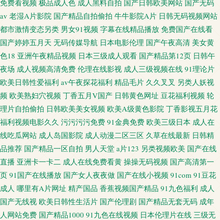
免费看视频
极品成人色
成人黑料自拍
国产日韩欧美网站
国产无码
av
老湿A片影院
国产精品自拍偷拍
牛牛影院A片
日韩无码视频网站
都市激情变态另类
男女91视频
字幕在线精品播放
免费国产在线看
国产婷婷五月天
无码传媒导航
日本电影伦理
国产午夜高清
美女黄
色18
亚洲午夜精品视频
日本三级成人观看
国产精品第12页
日韩午
夜场
成人视频高清免费
伦理在线影视
成人三级视频在线
91理论片
欧美日韩性爱福利
av午夜探花福利
精品毛片
久久叉叉
另类人妖视
频
欧美熟妇穴视频
丁香五月V国产
日韩黄色网址
豆花福利视频
轮
理片自拍偷拍
日韩欧美美女视频
欧美A级黄色影院
丁香影视五月花
福利视频电影久久
污污污污免费
91金典免费
欧美三级日本
成人在
线吃瓜网站
成人岛国影院
成人动漫二区三区
久草在线最新
日韩精
品推荐
国产精品一区自拍
男人天堂
a片123
另类视频欧美
国产在线
直播
亚洲卡一卡二
成人在线免费看黄
操操无码视频
国产高清第一
页
91国产在线播放
国产女人夜夜做
国产在线小视频
91com
91豆花
成人
哪里有A片网址
精产国品
香蕉视频国产精品
91九色福利
成人
国产无线视
欧美日韩性生活片
国产伦理剧
国产精品无套无码
成年
人网站免费
国产精品1000
91九色在线视频
日本伦理片在线
三级无