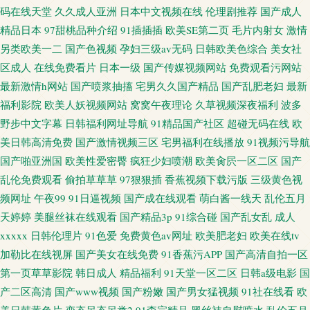
码在线天堂
久久成人亚洲
日本中文视频在线
伦理剧推荐
国产成人
精品日本
97甜桃品种介绍
91插插插
欧美SE第二页
毛片内射女
激情
另类欧美一二
国产色视频
孕妇三级av无码
日韩欧美色综合
美女社
区成人
在线免费看片
日本一级
国产传媒视频网站
免费观看污网站
最新激情h网站
国产喷浆抽搐
宅男久久国产精品
国产乱肥老妇
最新
福利影院
欧美人妖视频网站
窝窝午夜理论
久草视频深夜福利
波多
野步中文字幕
日韩福利网址导航
91精品国产社区
超碰无码在线
欧
美日韩高清免费
国产激情视频三区
宅男福利在线播放
91视频污导航
国产啪亚洲国
欧美性爱密臀
疯狂少妇喷潮
欧美肏屄一区二区
国产
乱伦免费观看
偷拍草草草
97狠狠插
香蕉视频下载污版
三级黄色视
频网址
午夜99
91日逼视频
国产成在线观看
萌白酱一线天
乱伦五月
天婷婷
美腿丝袜在线观看
国产精品3p
91综合碰
国产乱女乱
成人
xxxxx
日韩伦理片
91色爱
免费黄色av网址
欧美肥老妇
欧美在线tv
加勒比在线视屏
国产美女在线免费
91香蕉污APP
国产高清自拍一区
第一页草草影院
韩日成人
精品福利
91天堂一区二区
日韩a级电影
国
产二区高清
国产www视频
国产粉嫩
国产男女猛视频
91社在线看
欧