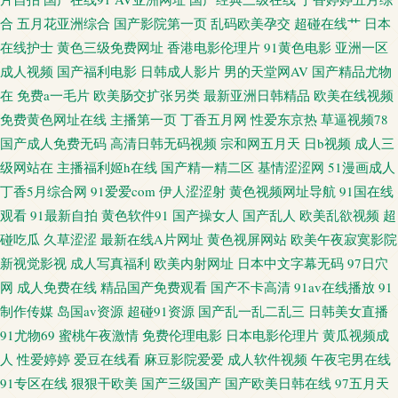
91视频进入网页 黄污视频 熟女人妻素人TS 超碰在视 欧美性爱com 亚洲一区
合
五月花亚洲综合
国产影院第一页
乱码欧美孕交
超碰在线艹
日本
在线护士
黄色三级免费网址
香港电影伦理片
91黄色电影
亚洲一区
伪娘射精 超碰av天堂 九九豆花社区 色色五月天网站 91看片下载 大香蕉网精
成人视频
国产福利电影
日韩成人影片
男的天堂网AV
国产精品尤物
在
免费a一毛片
欧美肠交扩张另类
最新亚洲日韩精品
欧美在线视频
品 六月天婷婷丁香 亚洲老湿机久久 www午夜av 极品探花视频 色色一本道
免费黄色网址在线
主播第一页
丁香五月网
性爱东京热
草逼视频78
国产成人免费无码
高清日韩无码视频
宗和网五月天
日b视频
成人三
91美女足交 久久性交网 亚州综合色图 av在线超碰 九九热艹 熟妇人人草 AV
级网站在
主播福利姬h在线
国产精一精二区
基情涩涩网
51漫画成人
天堂东京热 久草视频福利资源 午夜天堂福利 肏屄的av天堂 九一成人 色自拍
丁香5月综合网
91爱爱com
伊人涩涩射
黄色视频网址导航
91国在线
观看
91最新自拍
黄色软件91
国产操女人
国产乱人
欧美乱欲视频
超
导航 国产欧美一区在线 久久婷婷五月天 亚洲网站黄 91色色导航 欧美色图1
碰吃瓜
久草涩涩
最新在线A片网址
黄色视屏网站
欧美午夜寂寞影院
新视觉影视
成人写真福利
欧美内射网址
日本中文字幕无码
97日穴
97好屌色 美女黄色涩网站 AV性爱久 久久精品免费成 天堂aV 超碰99观看 狼
网
成人免费在线
精品国产免费观看
国产不卡高清
91av在线播放
91
制作传媒
岛国av资源
超碰91资源
国产乱一乱二乱三
日韩美女直播
友秘密入口 天天日夜夜肏 97av资源
91尤物69
蜜桃午夜激情
免费伦理电影
日本电影伦理片
黄瓜视频成
人
性爱婷婷
爱豆在线看
麻豆影院爱爱
成人软件视频
午夜宅男在线
91专区在线
狠狠干欧美
国产三级国产
国产欧美日韩在线
97五月天