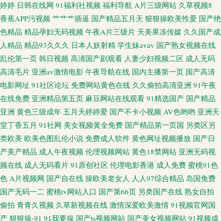
婷婷
日韩在线网
91福利社视频
福利导航
A片三级网站
久草视频8
香蕉APP污视频
艹艹艹插逼
国产精品五月天
狠狠操欧美性爱
国产绝
色精品
精品孕妇无码视频
午夜A片三级片
天美果冻传媒
久久国产成
人精品
精品93久久久
日本人妖射精
学生妹avav
国产熟女视频在线
乱伦第一页
韩日视频
高清国产剧观看
人妻少妇视频二区
成人无码
高清毛片
亚洲av激情电影
午夜导航在线
国内主播第一页
国产高清
电影网址
91社区论坛
免费网站黄色在线
久久偷拍高清亚洲
91午夜
在线免费
亚洲精品第五页
麻豆网站在线观看
91精选国产
国产精品
亚洲
黄色三级成年
五月天婷婷爱
国产不卡小视频
AV色哟哟
亚洲天
堂丁香五月
91社网
美女视频黄全免费
国产精品第一页国
另类区另
类欧美
欧美色图乱伦小说
免费成人软件
黄色网址视频播放
国产日
产美产精品
成人午夜视频
伦理视频网站
黄色18禁网站
亚洲无码视
频在线
成人无码看片
91原创社区
伦理电影香港
成人免费
蜜桃91色
色
A片视频网
国产自在线
操欧美老女人
人人97综合精品
岛国免费
国产无码一二
蜜桃tv网站入口
国产第66页
另类国产在线
熟女自拍
偷拍
青青久视频
久草新视频在线
激情深爱欧美激情
91视频官网国
产
狠狠操-91
91我要操
国产ts视频网站
国产美女视频网站
91视频成