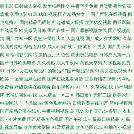
图 午夜激情av网站 91夫妻小视频 AV男人网光在线 欧美日韩微拍视频 婷婷亚
韩电影
日韩成人影视
欧美精品性交
午夜宅男免费
另类亚洲色情
家
庭乱伦理电影
91草B草B视频
国产精品熟女一
国产巨乳在线观看
四
洲色 自拍网站 91在国线产 成人免费Aⅴ 老司机福利社区 日本无码五区 午夜
虎免费91
国内精品无码短片
超碰成人操操
欧美猛交视频
西瓜影院
在线观看
欧美做受日韩
国产在线一
国产原创视频在线
国产视频高
网址AV 91经典免费视频 成人永久免费观看 韩国伦理av播放 蜜桃午夜剧场 日
清
国产丝袜一区
黄色av网址大全
人妻乱视
国产成人在线网站
久草
视频资源站
综合五月香
成人app在线
四虎试看
91男女
国产男小鲜
本黄碟视频直播 亚洲瑟图欧美 91在线观看网址 超碰97中文 欧美恋足福利 91
肉同
福利影院网站
激情五月天色色
欧美极品电影
日韩成人第一页
桃色国产探花 黄色视屏网站网址 欧美性爱影音先锋 天天操B网 91精品手机9
国产日韩欧美电影
久久机热
成人午夜网
黄色天堂男人
操视频免费
91
日韩中文在线
精品中的精品
97国产精品视频
91美女在线视频
51
大香蕉窝伊人 久久大香蕉99 青青娱乐91 天天肏夜夜肏 3级片视频 浮力草草
欧美
一区精品麻豆经典
国产在线观看资源
波多野洁衣视频
污网站
免费看
特级欧美在线观看
自拍视频91
91艹艹
久草网在线
18福利影
黄色 久久九精品 午夜激情av网站 91超碰在线观看 传媒在线观看 另类h成人
院
老司机蜜桃在线
成人精品一区二区
韩日爆乳无码三级
欧美伦理
电影网站
艹艹操操
AV黄色观看网站
日韩欧美在线国产
新91视频网
在线 熟妇人人草 91黑丝变态 超碰超逼 黄色女男 欧美A片在线观看 香蕉伊擦
国产精品分类在线
97午夜福利视频
岛国AV动作无码
波多野吉依电
影
小h片免费
国产精品色色视屏
国产午夜成人
最新日韩精品
91福
擦449 91色色导航导航 超碰在线进入 久热网在线观看 日韩高清第一页 人妻
利视频导航
欧美喷水影院
91爱爱视频
欧美色图论坛
91榴莲小视频