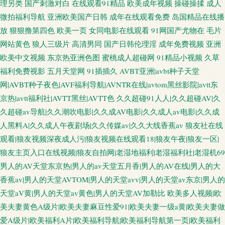
理另类
国产刺激对白
在线观看91精品
欧美成年视频
操碰操揉
成人
微拍福利导航
亚洲欧美国产日韩
成年在线观看免费
岛国精品在线播
放
狠狠撸第四色
欧美一页
女同电影在线观看
91网国产尤物在
毛片
网站黄色
狼人三级片
高清男同
国产日韩伦理淫
成年免费视频
亚洲
欧美中文视频
东京热亚洲色图
蜜桃成人超碰网
91精品小视频
久草
福利免费视影
五月天堂网
91插插久
AVBT亚洲|avbt种子天堂
网|AVBT种子夜色|AVF福利导航|AVNTR在线|avtom黑丝影院|avtt东
京热|avtt福利社|AVTT黑丝|AVTT色
久久超碰91人人|久久超碰AV|久
久超碰av导航|久久潮吹电影|久久成AV电影|久久成人av电影|久久成
人黑料A|久久成人午夜剧场|久久传媒av|久久大线香蕉av
狼友社在线
观看|狼友视频深夜成人污|狼友视频在线观看18|狼友午夜|狼友一区|
狼友主页入口在线视频|狼友自拍网|老湿地福利|老湿福利社|老湿机69
男人的AV天堂东京热|男人的av天堂五月香|男人的AV在线|男人的大
香蕉av|男人的天堂AVTOM|男人的天堂avv|男人的天堂av东京|男人的
天堂aV黄|男人的天堂av黄色|男人的天堂AV加勒比
欧美多人视频|欧
美夫妻黄色A级片|欧美夫妻麻豆性爱91|欧美夫妻一级a黄|欧美夫妻做
爱A级片|欧美福利A片|欧美福利导航|欧美福利导航第一页|欧美福利