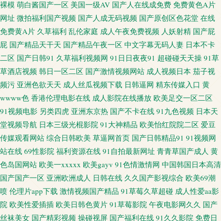
日黄 婷婷五月份视频 97超碰人人草 成人AV在线资源 久草综合网 欧美性爱亚
裸模
萌白酱国产一区
美国一级AV
国产人在线成免费
免费黄色A片
网址
微拍福利国产视频
国产人成无码视频
国产原创区色花堂
在线
州影院 亚洲免费成人片 91精品视频网 成人精品AV 黄色小网站入口站 欧洲激
免费黄A片
久草福利
乱伦家庭
成人午夜免费视频
人妖射精
国产屁
屁
国产精品天干天
国产精品午夜一区
中文字幕无码人妻
日本不卡
情综合 午夜日韩AB 91黄在线观看网 超碰97极品9 无码h片 大香蕉资源网 狼
二区
国产日韩91
久草福利视频网
91日日夜夜91
超碰碰天天操
91草
草酒店视频
韩日一区二区
国产激情视频网站
成人视频日本
茄子视
友免费 日本丝袜足交 无码高清h网站 在线导航AV 国产在线视频91 男女上床
频污
亚洲色欲天天
成人丝瓜视频下载
日韩逼网
精东传媒入口
黄
wwww色
香港伦理电影在线
成人影院在线播放
欧美足交一区二区
视频 三级黄色影片网址 亚洲色图综合 av资源共享 国产插穴 亚洲海角天堂 宅
91视频电影
另类四虎
亚洲东京热
国产不卡在线
91九色视频
日本天
堂视频导航
日本三级光棍影院
91大神精品
欧美怡红院院二区
爱豆
女好色图 91小网站 成人大香蕉网 欧美激情内射 少妇福利姬91 色色的主站 丁
传媒观看网站
综合日韩欧美
草逼网首页
国产日韩精品91
91视频网
香五月天狠狠撸 91深夜福利网站 福利导航久久 九九热成人 欧美岛国性爱 日
站在线
69性影院
福利资源在线
91自拍最新网址
青青草国产成人
黄
色岛国网站
欧美一xxxxx
欧美gayv
91色情激情网
中国韩国日本高清
韩日日操 91视频网站网址 超碰在线va 国产三线电影大全 狼牙五月天婷婷 日
国产国产一区
亚洲欧洲成人
日韩在线
久久国产影视综合
欧美69潮
喷
伦理片app下载
激情视频国产精品
91草莓久草超碰
成人性爱aa影
韩在线一二 在线免费观看AV 97草草 福利剧场av 精品自拍tp 日本色图欧美色
院
欧美性爱插插
欧美日韩色黄片
91草莓影院
午夜电影网久久
国产
丝袜美女
国产精彩视频
操碰视屏
国产福利在线
91久久影院
免费日