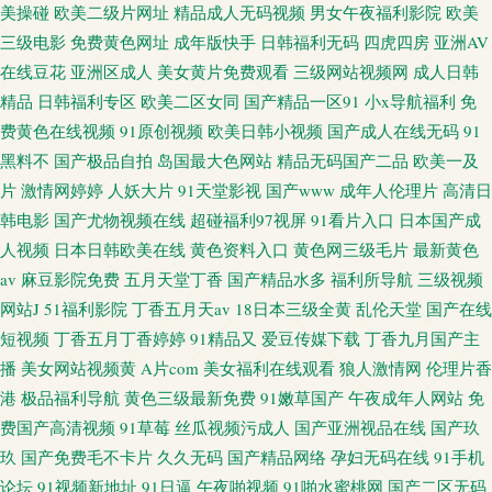
美操碰
欧美二级片网址
精品成人无码视频
男女午夜福利影院
欧美
三级电影
免费黄色网址
成年版快手
日韩福利无码
四虎四房
亚洲AV
在线豆花
亚洲区成人
美女黄片免费观看
三级网站视频网
成人日韩
精品
日韩福利专区
欧美二区女同
国产精品一区91
小x导航福利
免
费黄色在线视频
91原创视频
欧美日韩小视频
国产成人在线无码
91
黑料不
国产极品自拍
岛国最大色网站
精品无码国产二品
欧美一及
片
激情网婷婷
人妖大片
91天堂影视
国产www
成年人伦理片
高清日
韩电影
国产尤物视频在线
超碰福利97视屏
91看片入口
日本国产成
人视频
日本日韩欧美在线
黄色资料入口
黄色网三级毛片
最新黄色
av
麻豆影院免费
五月天堂丁香
国产精品水多
福利所导航
三级视频
网站J
51福利影院
丁香五月天av
18日本三级全黄
乱伦天堂
国产在线
短视频
丁香五月丁香婷婷
91精品又
爱豆传媒下载
丁香九月国产主
播
美女网站视频黄
A片com
美女福利在线观看
狼人激情网
伦理片香
港
极品福利导航
黄色三级最新免费
91嫩草国产
午夜成年人网站
免
费国产高清视频
91草莓
丝瓜视频污成人
国产亚洲视品在线
国产玖
玖
国产免费毛不卡片
久久无码
国产精品网络
孕妇无码在线
91手机
论坛
91视频新地址
91日逼
午夜啪视频
91啪水蜜桃网
国产二区无码