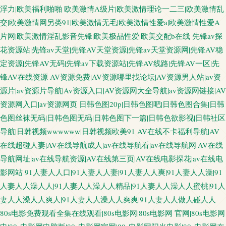
浮力|欧美福利啪啪
欧美激情A级片|欧美激情理论一二三|欧美激情乱
交|欧美激情网另类91|欧美激情无毛|欧美激情性爱a|欧美激情性爱A
片网|欧美激情淫乱影音先锋|欧美极品性爱|欧美交配b在线
先锋av探
花资源站|先锋av天堂|先锋AV天堂资源|先锋av天堂资源网|先锋AV稳
定资源|先锋AV无码|先锋av下载资源站|先锋AV线路|先锋AV一区|先
锋AV在线资源
AV资源免费|AV资源哪里找论坛|AV资源男人站|av资
源片|av资源片导航|Av资源入口|AV资源网大全导航|av资源网链接|AV
资源网入口|av资源网页
日韩色图20p|日韩色图吧|日韩色图合集|日韩
色图丝袜无码|日韩色图无码|日韩色图下一篇|日韩色欲影视|日韩社区
导航|日韩视频wwwwww|日韩视频欧美91
AV在线不卡福利导航|AV
在线超碰人妻|AV在线导航成人|av在线导航看|av在线导航网|AV在线
导航网址|av在线导航资源|AV在线第三页|AV在线电影探花|av在线电
影网站
91人妻人人口|91人妻人人妻|91人妻人人爽|91人妻人人澡|91
人妻人人澡人人|91人妻人人澡人人精品|91人妻人人澡人人蜜桃|91人
妻人人澡人人爽人|91人妻人人澡人人爽爽|91人妻人人做人碰人人
80s电影免费观看全集在线观看|80s电影网|80s电影网 官网|80s电影网