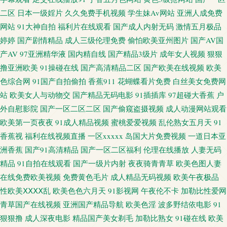
天堂 人人操欧美人 a片另类 国产区熟女 欧美少女性性交 午夜免费网站 91黑
二区
日本一级婬片
久久免费手机视频
学生妹Av网站
亚洲人成免费
网站
91大神自拍
福利片在线观看
国产成人内射无码
激情五月极品
丝在线 成人品人妻久久 久久精品久久精 天天综合素质快播 91爱爱网站 午夜
婷婷
国产剧情精品
成人三级伦理免费
偷怕欧美亚州图片
国产AV国
电影日韩 菠萝AV免费 www9热 欧美性爱www 日本肏屄视频 少妇社区 avtt五
产AV
97亚洲精华液
国内精自线
国产精品3级片
成年女人视频
狠狠
撸亚洲欧美
91操碰在线
国产高清精品二区
国产欧美在线视频
欧美
月香 免费看片操 97亚洲资源总站 久久国产三级久久 精品69麻豆 A级论理片
色综合网
91国产自拍偷拍
香蕉911
花蝴蝶看片免费
白丝美女免费网
站
欧美女人与动物交
国产精品无码电影
91插插库
97超碰大香蕉
户
黄色伊人 免费在线成人网 天天干天天日 91福利微拍导航 97视频8 国产精品
外自慰影院
国产一区二区二区
国产偷窥盗摄视频
成人动漫网站观看
欧美第一页夜夜
91成人精品视频
蜜桃爱爱视频
乱伦熟女五月天
91
蜜芽AV 91网精品 超碰性爱 国产影院 日本女人日叉网站 亚洲欧美另类性爱
香蕉视
福利在线视频直播
一区xxxxx
岛国大片免费视频
一道日本亚
洲香蕉
国产91高清精品
国产一区二区福利
伦理在线播放
人妻无码
人人爱人人操 探花电影 香蕉网伊人 www97人妻 福利址老司机选集 精品91
精品
91自拍在线观看
国产一级片内射
夜夜骑青青草
欧美色图人妻
在线免费欧美视频
免费黄色毛片
成人精品无码视频
欧美午夜极品
青青视屏 微拍福利一二区 亚洲中文字幕aw 啊v网站 福利啪啪 精品国产欧美
性欧美ⅩⅩⅩⅩ乱
欧美色色六月天
91影视网
午夜伦不卡
加勒比性爱网
青草国产在线视频
亚洲国产精品导航
欧美色淫
波多野结依电影
91
日韩 欧美做爱导航 五月天91视频 91黄色仓库 a片含羞草 含羞草av在线 欧美
狠狠撸
成人深夜电影
精品国产美女剃毛
加勒比熟女
91碰在线
欧美