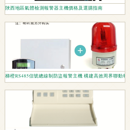
陜西地區氣體檢測報警器主機價格及選購指南
梯橙RS485信號總線制防盜報警主機 構建高效周界聯動