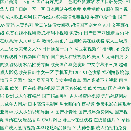
国产高清一卡新区
国产看片资源
二色吧97资源站
欧美日韩另类0
91
香蕉网 wwwAV伊人 韩国三级色情影院 日韩精品一品二品 91国产白浆喷水
华人
国产日韩一区二区
日本网站在线免费
免费潮喷
91原创国产视
频
成人吃瓜福利
国产在线9
操碰高清免费视频
午夜电影全集
国产
超碰97无码 韩国午夜探花 日韩三级av 影音先锋变太累别 avav岛国 黑丝在线1
AV无码
人妻系列
爱豆传媒倩女幽魂
超清国产剧大全
91中文字幕在
欧洲色网91 少妇丝袜伦理 91tv短视频 草草影院亚洲 国产视频传媒色 日本高
线
免费在线小视频
吃瓜福利小视频
免费91
国产日产亚洲精品
91社
在线高清
人人草香蕉
激情另类图片
亚洲欧美在线观看
成人三级成
清不卡网站 最新日韩欧美A网 成人性交影片 久草精品资源 日本色色 亚洲色
人三级
欧美老女人bb
日日操第一页
91网豆花视频
91福利剧场
免费
影视观看
91视频国产自拍
国产美女在线视频
欧美又大
无码四虎
女
情传媒电影 97资源站超碰 国产精品熟 内射91白虎白丝 亚洲红杏在线观看
同激吻视频
极品性爱导航
欧美国产拳交喷奶
中文字幕第三页
超碰
成人影视
欧美日韩中文一区
手机看片1204
91色快播
福利撸影院
激
www污91 精品国产日韩欧美 日本伦理 亚洲热热 97亚州色图 国产HD网址 巨
情五月天国产
综合网五月天
美女主播青草
国产高清不卡视频
四虎
影视
欧美一区在线
操碰视频
五月天婷婷欧美
欧美大BB
国产福利啪
乳探花 日韩亚射 尤物自拍成人 成人又大又黄免费 美女禁网站免费 神马影院
啪
欧洲成人午夜精品
国产精品美乳
男人操蜜桃视频
无码射精网站
18成年人网站
日本高清电影网
男女啪啪午夜视频
免费电影在线观看
午夜限制 91撸啊撸 丁香五月花麻豆 九一福利社区 日韩成人一区 在线国产视
亚洲ab
成人少妇视频导航
91国产小青蛙
国产成年免费网站
国产视
频高清在线
精品香蕉
求a片网址
麻豆tv在线观看
在线撸丝片
91草碰
频 www欧色 另类欧美 亚洲成人中文网 97亚洲狠狠 国产成人后入 麻豆视频
国产成人激情视频
黑料吃瓜精品偷拍
91大神合集
成人拍拍拍免费