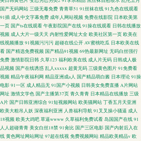
美日韩黄色片
变态另态另类2
91李宗精品
黑丝袜自慰喷水
乱伦五月
国产无码网站
三级无毒免费
青青草51
91丝袜在线
91九色在线观看
91插
成人中文字幕免费
成年人网站视频
免费在线影院
日本欧美第
一页
国产ts在线观看
午夜影院国产在线
91操在线观看
日韩在线播放
视频
成人大片一级天天
内射性爱网址大全
欧美社区第一页
欧美在
线视频播放
91视频污污污
超碰在线公开
AV蜜桃吃瓜
日本欧美在线
看
国产精选免费视频
国产精品91视频
69热最新网址
无码白丝强行
免费
激情影院日韩
久草123
福利欧美在线
成人片无码
日韩成人极
品视频
国产在线诱惑
乱人xxxxx
超黄无码
三级黄色图片
91免费看
视频
精品午夜福利网
精品亚洲成a人
国产精品萌白酱
日本理论
91操
电影
91一区
成人精品无
91国产小视频
日韩美女免费直播
A片网站
网址
激情文学色
国产主播第37页
青久青青
日本精品在线播放
三级
A片
国产日韩亚洲综合
91短视频网站
欧美骚网站
丁香五月天亚洲
欧美大粗吊人妖
深夜福利亚洲
人兽福利导航
91叉叉操小骚逼
成人
18视频
欧美大鸡吧
草逼wwww
久草福利免费试看
岛国国产在线
91
人人超碰青青
美女白丝18禁
91肏比
国产三区电影
国产内射后入在
线
黄色网址网站网址
97超在线视
免费视频网站
精品欧美精品v
欧