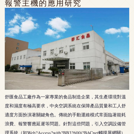
報警主機的應用研究
舒匯食品工廠作為一家專業的食品制造企業，其生產環境對溫
度和濕度有極高要求，中央空調系統在保障產品質量和工人舒
適度方面扮演著關鍵角色。傳統的手動運維模式常面臨著能耗
浪費、報警響應延遲等問題。針對這些問題，引入空調設備管
理系統（如Web?Access?with?BB3?600i?BACnet觸摸屏網關）